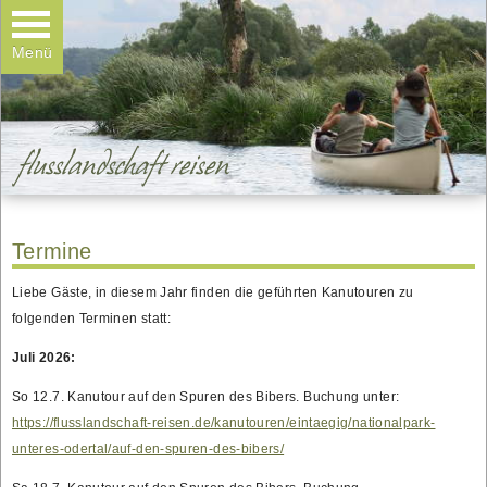
Kanuvermietung
Wanderungen
Menü
Teamtage & Familientage
Galerie
Kontakt
Termine
Liebe Gäste, in diesem Jahr finden die geführten Kanutouren zu
folgenden Terminen statt:
Juli 2026:
So 12.7. Kanutour auf den Spuren des Bibers. Buchung unter:
https://flusslandschaft-reisen.de/kanutouren/eintaegig/nationalpark-
unteres-odertal/auf-den-spuren-des-bibers/