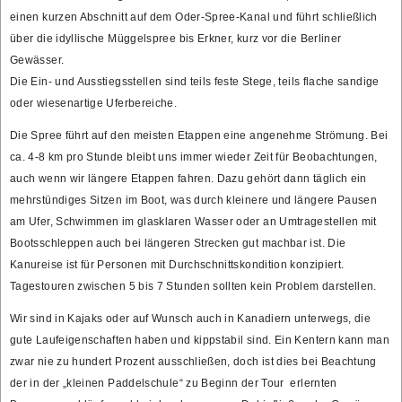
einen kurzen Abschnitt auf dem Oder-Spree-Kanal und führt schließlich
über die idyllische Müggelspree bis Erkner, kurz vor die Berliner
Gewässer.
Die Ein- und Ausstiegsstellen sind teils feste Stege, teils flache sandige
oder wiesenartige Uferbereiche.
Die Spree führt auf den meisten Etappen eine angenehme Strömung. Bei
ca. 4-8 km pro Stunde bleibt uns immer wieder Zeit für Beobachtungen,
auch wenn wir längere Etappen fahren. Dazu gehört dann täglich ein
mehrstündiges Sitzen im Boot, was durch kleinere und längere Pausen
am Ufer, Schwimmen im glasklaren Wasser oder an Umtragestellen mit
Bootsschleppen auch bei längeren Strecken gut machbar ist. Die
Kanureise ist für Personen mit Durchschnittskondition konzipiert.
Tagestouren zwischen 5 bis 7 Stunden sollten kein Problem darstellen.
Wir sind in Kajaks oder auf Wunsch auch in Kanadiern unterwegs, die
gute Laufeigenschaften haben und kippstabil sind. Ein Kentern kann man
zwar nie zu hundert Prozent ausschließen, doch ist dies bei Beachtung
der in der „kleinen Paddelschule“ zu Beginn der Tour erlernten